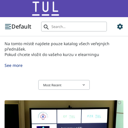
Default
settings
search
Na tomto místě najdete pouze katalog všech veřejných
přednášek.
Pokud chcete vložit do vašeho kurzu v elearningu
přednášku, kterou jste pořídili například přes Google
Meet nebo zaznamenali, fotoaparátem či mobilním
See more
telefonem, přejděte na adresu: ulozprednasku.tul.cz
Vložením souboru tímto způsobem zajistíte bezpečné
uložení záznamu na našich serverech.
keyboard_arrow_down
Most Recent