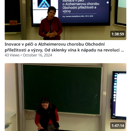
1:38:59
Inovace v péči o Alzheimerovu chorobu Obchodní
příležitosti a výzvy, Od sklenky vína k nápadu na revoluci ve
43 Views • October 16, 2024
zdravotnictví 17.10.2024
1:47:14